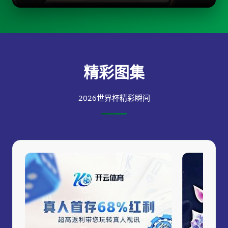
精彩
图集
2026世界杯精彩瞬间