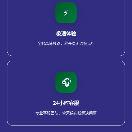
⚡
极速体验
全站高速线路，秒开页面流畅运行
🎧
24小时客服
专业客服团队，全天候在线解决问题