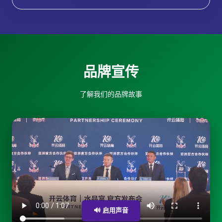
品牌
宣传
了解我们的品牌故事
🔊 启用声音